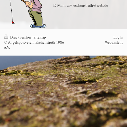
E-Mail: asv-eschenstruth@web.de
Druckversion
|
Sitemap
Login
© Angelsportverein Eschenstruth 1986
Webansicht
e.V.